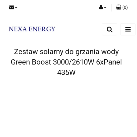
(
0
)
Zaloguj się
Zarejestruj się
Dodaj zgłoszenie
Zestaw solarny do grzania wody
Green Boost 3000/2610W 6xPanel
435W