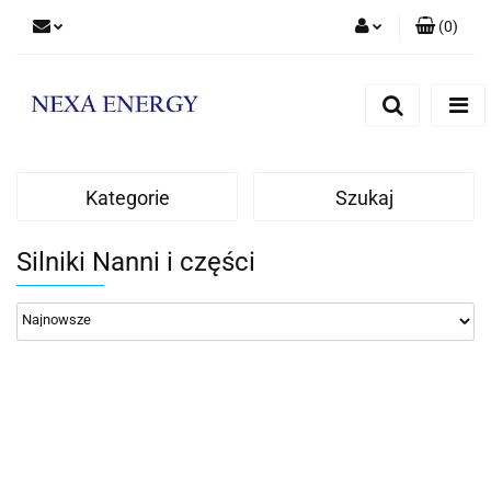
(
0
)
Zaloguj się
Zarejestruj się
Dodaj zgłoszenie
Kategorie
Szukaj
Silniki Nanni i części