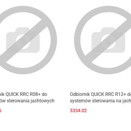
nik QUICK RRC R08+ do
Odbiornik QUICK RRC R12+ d
ów sterowania jachtowych
systemów sterowania na jac
6
3334.02