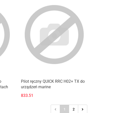
o
Pilot ręczny QUICK RRC H02+ TX do
htach
urządzeń marine
833.51
1
2