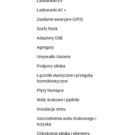
Ładowarki EV
Ładowarki AC
Zasilanie awaryjne (UPS)
Szafy Rack
Adaptery USB
Agregaty
Umywalki i baterie
Podpory silnika
Łączniki elastyczne i przeguby
homokinetyczne
Płyty tłumiące
Wały śrubowe i pędniki
Instalacja steru
Uszczelnienia wału śrubowego i
łożyska
Chłodzenie silnika i elementy