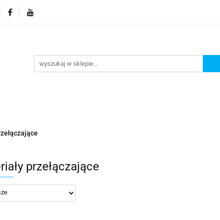
orie
Nowości
Promocje
Kontakt i dane firmy
Kontakt i dane firmy
rzełączające
riały przełączające