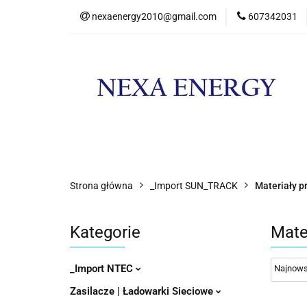
nexaenergy2010@gmail.com
607342031
Kateg
Kategorie
Nowości
Promocje
Strona główna
_Import SUN_TRACK
Materiały p
Kategorie
Mate
_Import NTEC
Zasilacze | Ładowarki Sieciowe