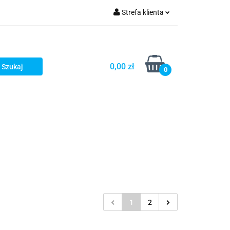
Strefa klienta
Zaloguj się
Zarejestruj się
0,00 zł
0
Dodaj zgłoszenie
1
2