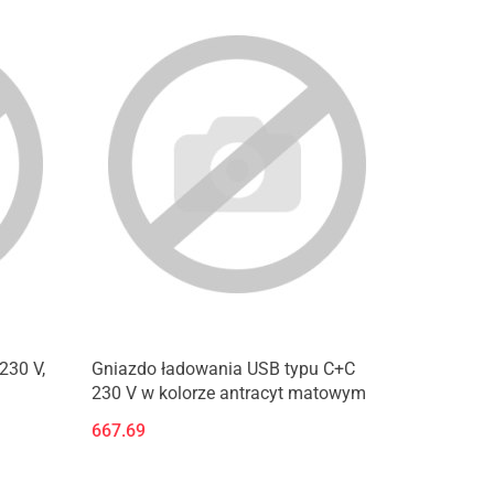
230 V,
Gniazdo ładowania USB typu C+C
230 V w kolorze antracyt matowym
667.69