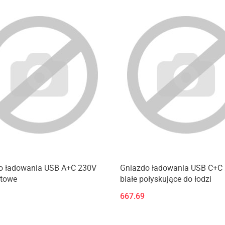
o ładowania USB A+C 230V
Gniazdo ładowania USB C+C 
ytowe
białe połyskujące do łodzi
667.69