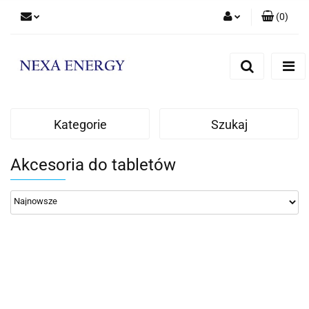
(
0
)
Zaloguj się
Zarejestruj się
Dodaj zgłoszenie
Kategorie
Szukaj
Akcesoria do tabletów