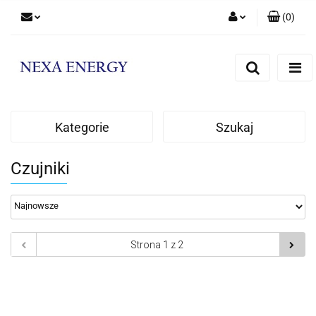
(
0
)
Zaloguj się
Zarejestruj się
Dodaj zgłoszenie
Kategorie
Szukaj
Czujniki