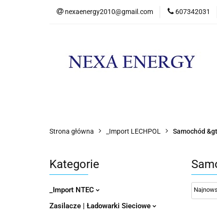
nexaenergy2010@gmail.com
607342031
Kateg
Kategorie
Nowości
Promocje
Strona główna
_Import LECHPOL
Samochód &gt
Kategorie
Samo
_Import NTEC
Zasilacze | Ładowarki Sieciowe