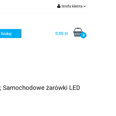
Strefa klienta
Zaloguj się
Zarejestruj się
0,00 zł
0
Dodaj zgłoszenie
t; Samochodowe żarówki LED