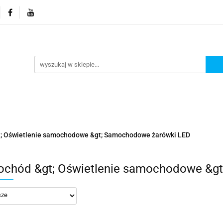
orie
Nowości
Promocje
Kontakt i dane firmy
Kontakt i dane firmy
; Oświetlenie samochodowe &gt; Samochodowe żarówki LED
chód &gt; Oświetlenie samochodowe &g