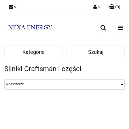
(
0
)
Zaloguj się
Zarejestruj się
Dodaj zgłoszenie
Kategorie
Szukaj
Silniki Craftsman i części