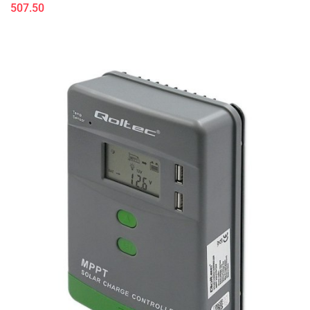
507.50