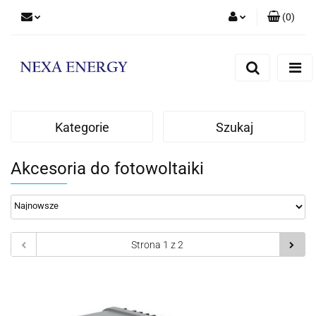
(
0
)
Zaloguj się
Zarejestruj się
Dodaj zgłoszenie
Kategorie
Szukaj
Akcesoria do fotowoltaiki