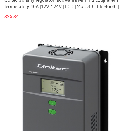
Qoltec Solarny regulator ładowania MPPT z czujnikiem
temperatury 40A |12V / 24V | LCD | 2 x USB | Bluetooth |
APP | GEL | LiFePO
325.34