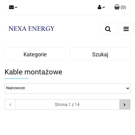
(
0
)
Zaloguj się
Zarejestruj się
Dodaj zgłoszenie
Kategorie
Szukaj
Kable montażowe