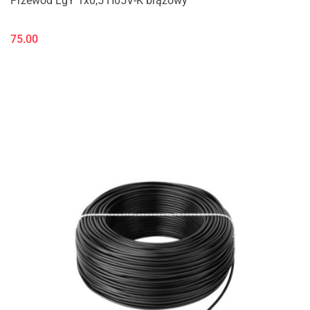
Przewód LgY 1x0,5 H05V-K brązowy
75.00