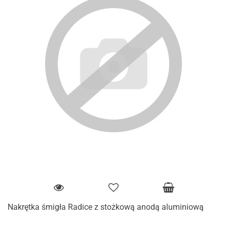
Nakrętka śmigła Radice z stożkową anodą aluminiową