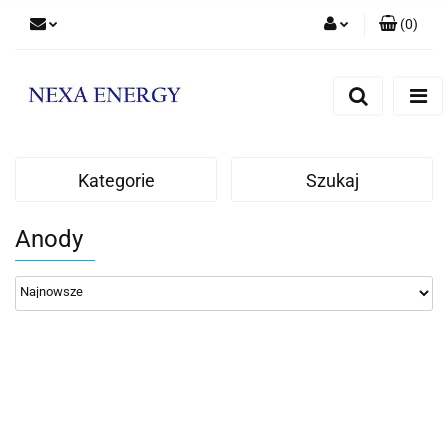
(
0
)
Zaloguj się
Zarejestruj się
Dodaj zgłoszenie
Kategorie
Szukaj
Anody