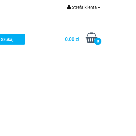
Strefa klienta
Zaloguj się
Zarejestruj się
0,00 zł
0
Dodaj zgłoszenie