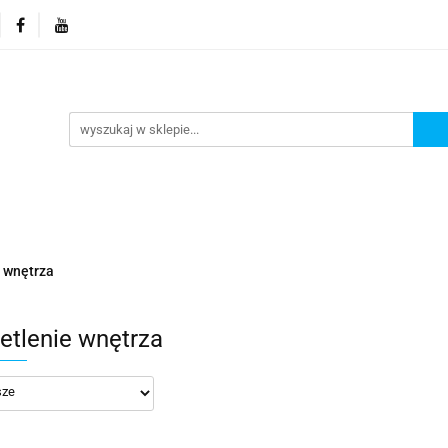
orie
Nowości
Promocje
Kontakt i dane firmy
Kontakt i dane firmy
 wnętrza
etlenie wnętrza