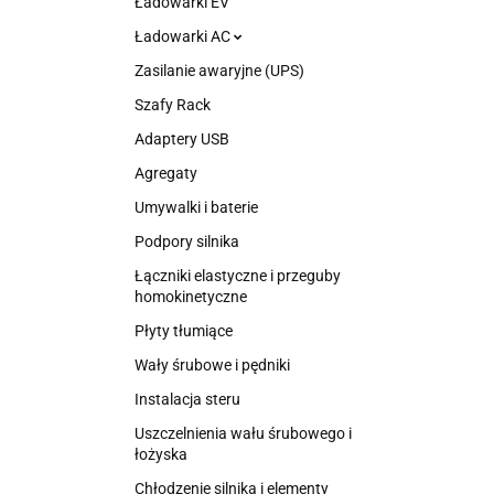
Ładowarki EV
Ładowarki AC
Zasilanie awaryjne (UPS)
Szafy Rack
Adaptery USB
Agregaty
Umywalki i baterie
Podpory silnika
Łączniki elastyczne i przeguby
homokinetyczne
Płyty tłumiące
Wały śrubowe i pędniki
Instalacja steru
Uszczelnienia wału śrubowego i
łożyska
Chłodzenie silnika i elementy