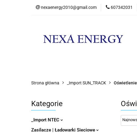
nexaenergy2010@gmail.com
607342031
Kateg
Kategorie
Nowości
Promocje
Strona główna
_Import SUN_TRACK
Oświetlenie
Kategorie
Oświ
_Import NTEC
Zasilacze | Ładowarki Sieciowe