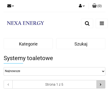
(
0
)
Zaloguj się
Zarejestruj się
Dodaj zgłoszenie
Kategorie
Szukaj
Systemy toaletowe