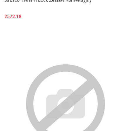
Jabsco Twist 'n Lock Zestaw Konwersyjny
2572.18