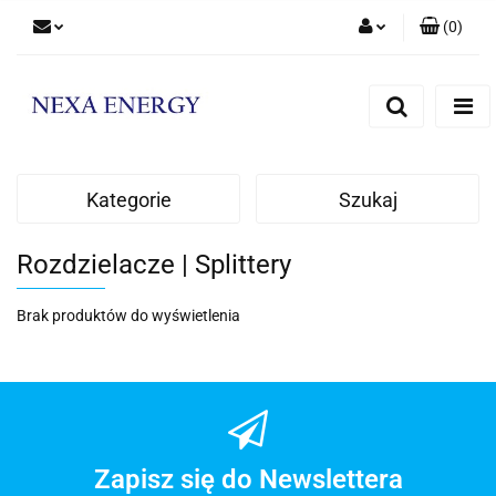
(
0
)
Zaloguj się
Zarejestruj się
Dodaj zgłoszenie
Kategorie
Szukaj
Rozdzielacze | Splittery
Brak produktów do wyświetlenia
Zapisz się do Newslettera