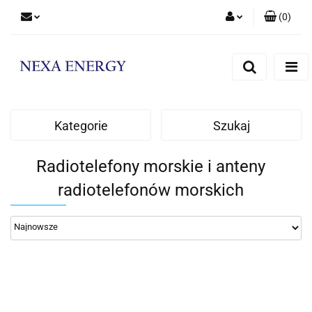
(
0
)
Zaloguj się
Zarejestruj się
Dodaj zgłoszenie
Kategorie
Szukaj
Radiotelefony morskie i anteny
radiotelefonów morskich