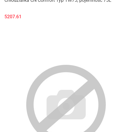
Chłodziarka CN Comfort Typ TW75, pojemność 75L
5207.61