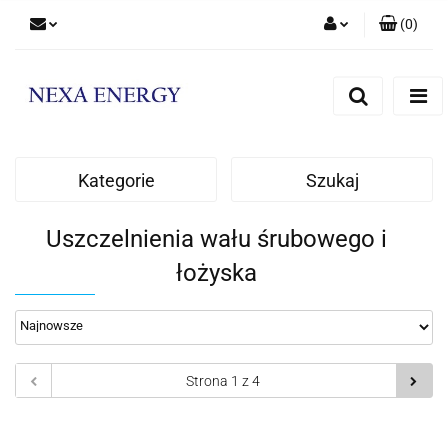
(
0
)
Zaloguj się
Zarejestruj się
Dodaj zgłoszenie
Kategorie
Szukaj
Uszczelnienia wału śrubowego i
łożyska