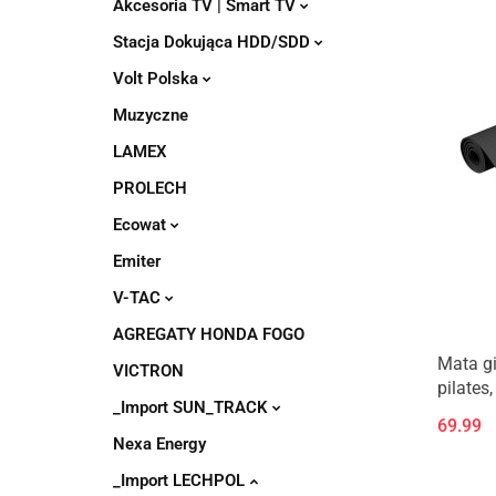
Akcesoria TV | Smart TV
Stacja Dokująca HDD/SDD
Volt Polska
Muzyczne
LAMEX
PROLECH
Ecowat
Emiter
V-TAC
AGREGATY HONDA FOGO
Mata g
VICTRON
pilates
_Import SUN_TRACK
1cm, ma
69.99
ACTIVE
Nexa Energy
_Import LECHPOL