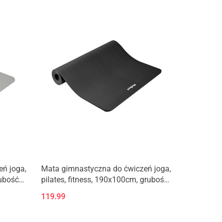
ń joga,
Mata gimnastyczna do ćwiczeń joga,
rubość
pilates, fitness, 190x100cm, grubość
BEL
1,5cm, materiał NBR, czarna, REBEL
119.99
ACTIVE