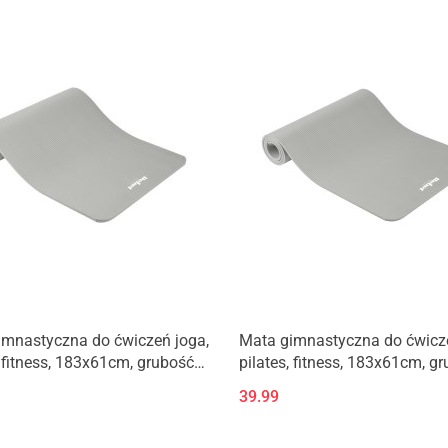
imnastyczna do ćwiczeń joga,
Mata gimnastyczna do ćwicze
, fitness, 183x61cm, grubość
pilates, fitness, 183x61cm, g
materiał NBR, szara, REBEL
1cm, materiał NBR, szara, RE
39.99
ACTIVE