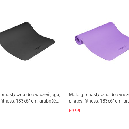
imnastyczna do ćwiczeń joga,
Mata gimnastyczna do ćwicze
, fitness, 183x61cm, grubość
pilates, fitness, 183x61cm, g
teriał TPE, czarna, REBEL
1cm, materiał TPE, fioletowa
69.99
ACTIVE