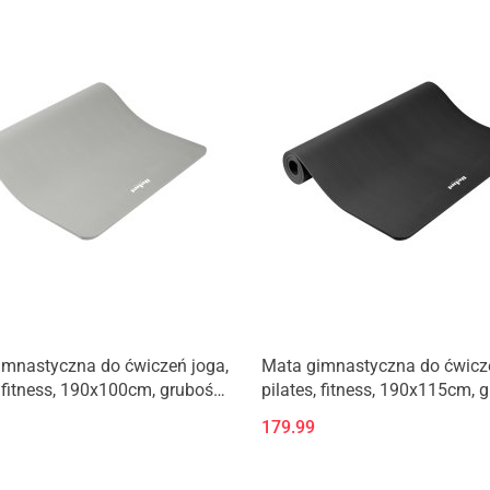
imnastyczna do ćwiczeń joga,
Mata gimnastyczna do ćwicze
, fitness, 190x100cm, grubość
pilates, fitness, 190x115cm, 
materiał NBR, szara, REBEL
2cm, materiał NBR, czarna, 
179.99
ACTIVE