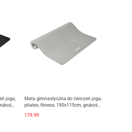
ń joga,
Mata gimnastyczna do ćwiczeń joga,
grubość
pilates, fitness, 190x115cm, grubość
REBEL
2cm, materiał NBR, szara, REBEL
179.99
ACTIVE