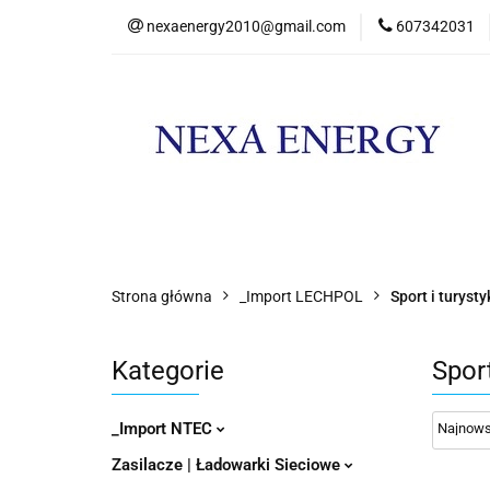
nexaenergy2010@gmail.com
607342031
Kateg
Kategorie
Nowości
Promocje
Strona główna
_Import LECHPOL
Sport i turyst
Kategorie
Sport
_Import NTEC
Zasilacze | Ładowarki Sieciowe