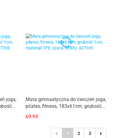
ń joga,
Mata gimnastyczna do ćwiczeń joga,
rubość
pilates, fitness, 183x61cm, grubość
, REBEL
1cm, materiał TPE, szara, REBEL
69.99
ACTIVE
1
2
3