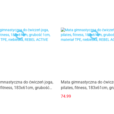
imnastyczna do ćwiczeń joga,
Mata gimnastyczna do ćwicze
, fitness, 183x61cm, grubość
pilates, fitness, 183x61cm, g
teriał TPE, niebieska, REBEL
1cm, materiał TPE, niebieska
74.99
ACTIVE