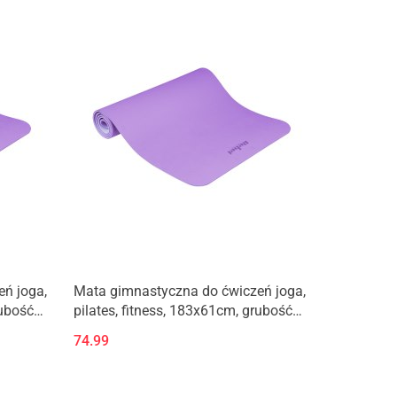
ń joga,
Mata gimnastyczna do ćwiczeń joga,
rubość
pilates, fitness, 183x61cm, grubość
, REBEL
1cm, materiał TPE, fioletowa, REBEL
74.99
ACTIVE