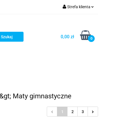
Strefa klienta
Zaloguj się
Zarejestruj się
0,00 zł
0
Dodaj zgłoszenie
y &gt; Maty gimnastyczne
1
2
3