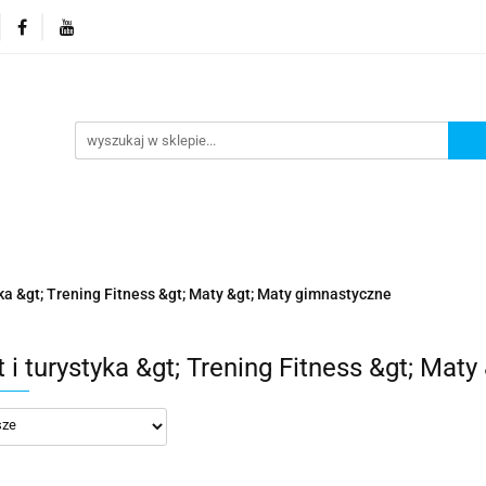
orie
Nowości
Promocje
Kontakt i dane firmy
Kontakt i dane firmy
yka &gt; Trening Fitness &gt; Maty &gt; Maty gimnastyczne
 i turystyka &gt; Trening Fitness &gt; Mat