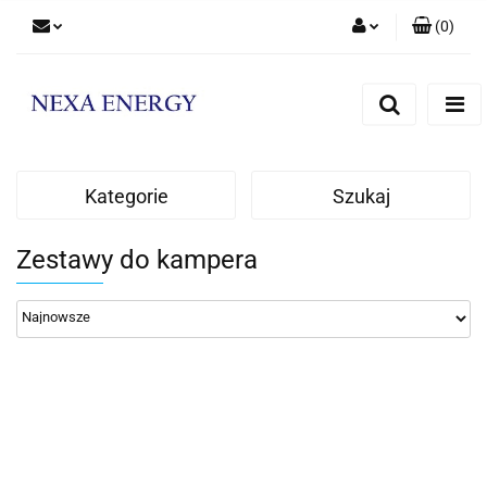
(
0
)
Zaloguj się
Zarejestruj się
Dodaj zgłoszenie
Kategorie
Szukaj
Zestawy do kampera