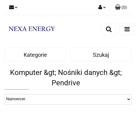
(
0
)
Zaloguj się
Zarejestruj się
Dodaj zgłoszenie
Kategorie
Szukaj
Komputer &gt; Nośniki danych &gt;
Pendrive