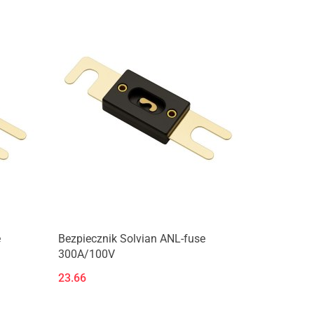
Produkt niedostępny
e
Bezpiecznik Solvian ANL-fuse
300A/100V
23.66