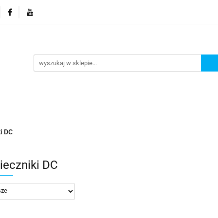
orie
Nowości
Promocje
Kontakt i dane firmy
Kontakt i dane firmy
i DC
ieczniki DC