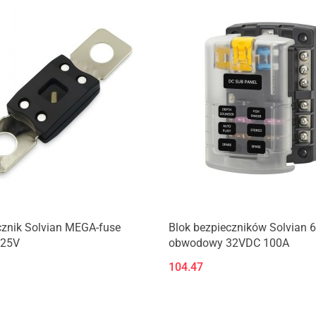
Produkt niedostępny
Produkt niedostępny
cznik Solvian MEGA-fuse
Blok bezpieczników Solvian 6
125V
obwodowy 32VDC 100A
104.47