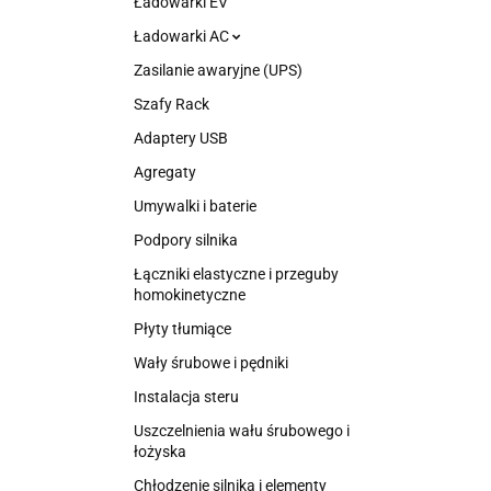
Ładowarki EV
Ładowarki AC
Zasilanie awaryjne (UPS)
Szafy Rack
Adaptery USB
Agregaty
Umywalki i baterie
Podpory silnika
Łączniki elastyczne i przeguby
homokinetyczne
Płyty tłumiące
Wały śrubowe i pędniki
Instalacja steru
Uszczelnienia wału śrubowego i
łożyska
Chłodzenie silnika i elementy