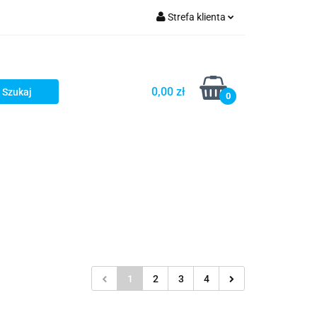
Strefa klienta
Zaloguj się
Zarejestruj się
0,00 zł
0
Dodaj zgłoszenie
1
2
3
4