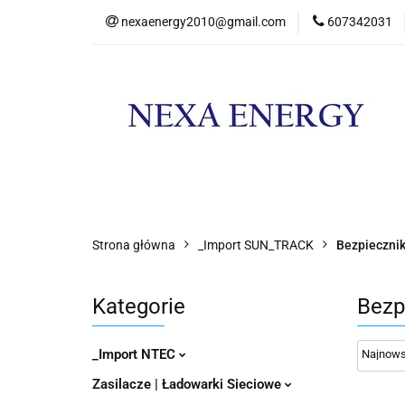
nexaenergy2010@gmail.com
607342031
Kateg
Kategorie
Nowości
Promocje
Strona główna
_Import SUN_TRACK
Bezpiecznik
Kategorie
Bezp
_Import NTEC
Zasilacze | Ładowarki Sieciowe