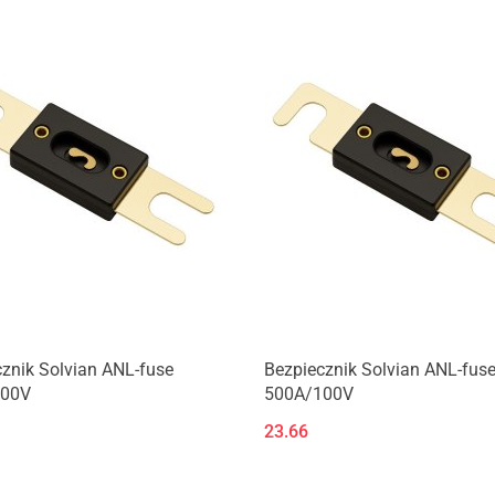
Produkt niedostępny
znik Solvian ANL-fuse
Bezpiecznik Solvian ANL-fus
100V
500A/100V
23.66