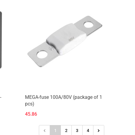
-
MEGA-fuse 100A/80V (package of 1
pcs)
45.86
1
2
3
4