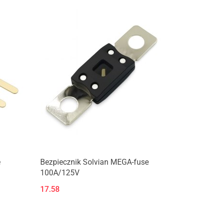
Produkt niedostępny
e
Bezpiecznik Solvian MEGA-fuse
100A/125V
17.58