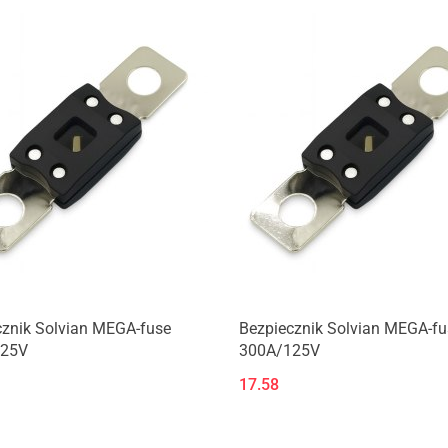
Produkt niedostępny
Produkt niedostępny
cznik Solvian MEGA-fuse
Bezpiecznik Solvian MEGA-fu
125V
300A/125V
17.58