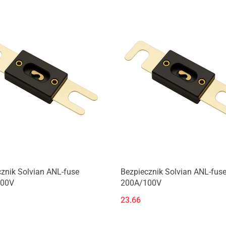
Produkt niedostępny
Produkt niedostępny
znik Solvian ANL-fuse
Bezpiecznik Solvian ANL-fus
100V
200A/100V
23.66