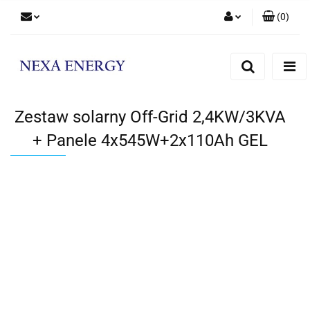
(
0
)
Zaloguj się
Zarejestruj się
Dodaj zgłoszenie
Zestaw solarny Off-Grid 2,4KW/3KVA
+ Panele 4x545W+2x110Ah GEL