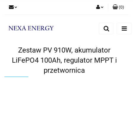
(
0
)
Zaloguj się
Zarejestruj się
Dodaj zgłoszenie
Zestaw PV 910W, akumulator
LiFePO4 100Ah, regulator MPPT i
przetwornica