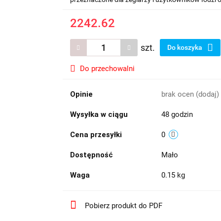
2242.62
szt.
Do koszyka
Do przechowalni
Opinie
brak ocen
(dodaj)
Wysyłka w ciągu
48 godzin
Cena przesyłki
0
Dostępność
Mało
Waga
0.15 kg
Pobierz produkt do PDF