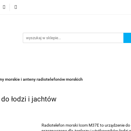
gorie
Nowości
Promocje
Kontakt i dane firmy
Kontakt i dane firmy
ny morskie i anteny radiotelefonów morskich
do łodzi i jachtów
Radiotelefon morski Icom M37E to urządzenie do
przeznaczone dla żeglarzy i użytkowników łodzi o