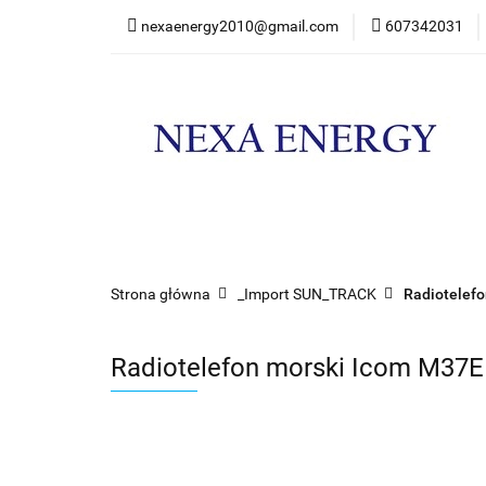
nexaenergy2010@gmail.com
607342031
Kate
Kategorie
Nowości
Promocje
Strona główna
_Import SUN_TRACK
Radiotelefo
Radiotelefon morski Icom M37E 