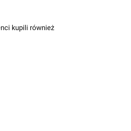
enci kupili również
on
Podstawa anteny
GE do
Podstawa anteny
składana
htów
stała z mosiądzu
chromowana z
703.95
chromowanego,
gwintem 1''-14 UNF
525.26
rozmiar 1'' BSP