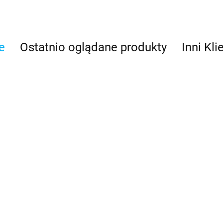
e
Ostatnio oglądane produkty
Inni Kli
Icom
Icom
Icom
Icom
AN
radiotelefon
radiotelefon
Radiotelef
Radiotelefon
morski M73 do
UKF M423GE do
VHF M330
Ręczny M94DE
3221.92
4201.23
2986.88
łodzi i jachtów
3613.63
łodzi i jachtów
łodzi i jac
do łodzi i
jachtów