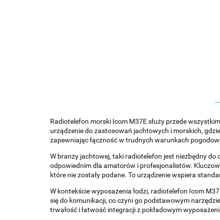
Radiotelefon morski Icom M37E służy przede wszystkim 
urządzenie do zastosowań jachtowych i morskich, gdzie
zapewniając łączność w trudnych warunkach pogodow
W branży jachtowej, taki radiotelefon jest niezbędny d
odpowiednim dla amatorów i profesjonalistów. Kluczow
które nie zostały podane. To urządzenie wspiera standar
W kontekście wyposażenia łodzi, radiotelefon Icom M3
się do komunikacji, co czyni go podstawowym narzędzie
trwałość i łatwość integracji z pokładowym wyposażen