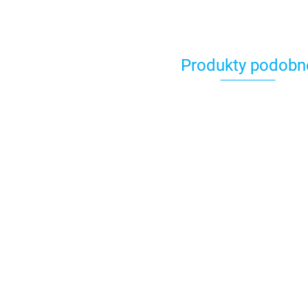
Produkty podobn
Antena UKF
SCAN 158/3
Antena UKW
Antena VHF SC
ze stali
SCAN 156/1
ze stali
726.42
nierdzewnej
Polyester do
nierdzewnej z
1040.95
786.32
jachtów i łodzi
nakrętką 1 cal