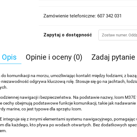
Zamówienie telefoniczne: 607 342 031
Zapytaj o dostępność
Opis
Opinie i oceny (0)
Zadaj pytanie
do komunikacji na morzu, umożliwiając kontakt między łodziami, z bazą
 niezawodność odgrywa kluczową rolę. Stosuje się go na jachtach, łod
ych.
o codziennej nawigacji i bezpieczeństwa. Na podstawie nazwy, Icom M37E 
e cechy obejmują podstawowe funkcje komunikacji, takie jak nadawanie 
dy marine, co jest typowe dla sprzętu Icom.
7E integruje się z innymi elementami systemu nawigacyjnego, pomagając
m dla każdego, kto pływa po wodach otwartych. Bez dodatkowych specyfik
iem.