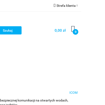
Strefa klienta
Zaloguj się
Zarejestruj się
0,00 zł
0
Dodaj zgłoszenie
ICOM
 bezpiecznej komunikacji na otwartych wodach,
raz jachtów.