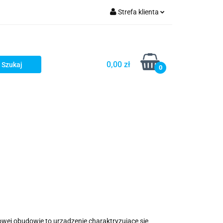
Strefa klienta
Zaloguj się
Zarejestruj się
0,00 zł
0
Dodaj zgłoszenie
ej obudowie to urządzenie charaktryzujące się