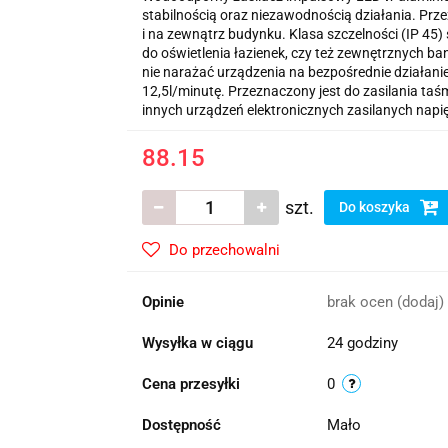
stabilnością oraz niezawodnością działania. P
i na zewnątrz budynku. Klasa szczelności (IP 45)
do oświetlenia łazienek, czy też zewnętrznych b
nie narażać urządzenia na bezpośrednie działani
12,5l/minutę. Przeznaczony jest do zasilania taś
innych urządzeń elektronicznych zasilanych napi
88.15
szt.
Do koszyka
Do przechowalni
Opinie
brak ocen
(dodaj)
Wysyłka w ciągu
24 godziny
Cena przesyłki
0
Dostępność
Mało