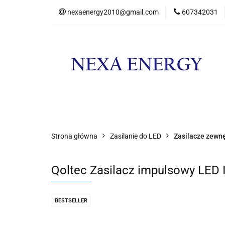
nexaenergy2010@gmail.com
607342031
Kateg
Kategorie
Nowości
Promocje
Strona główna
Zasilanie do LED
Zasilacze zewn
Qoltec Zasilacz impulsowy LED 
BESTSELLER