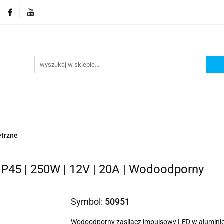
orie
Nowości
Promocje
Kontakt i dane firmy
Kontakt i dane firmy
ętrzne
IP45 | 250W | 12V | 20A | Wodoodporny
Symbol:
50951
Wodoodporny zasilacz impulsowy LED w aluminiow