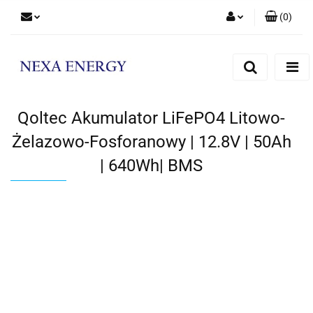
(
0
)
Zaloguj się
Zarejestruj się
Dodaj zgłoszenie
Qoltec Akumulator LiFePO4 Litowo-
Żelazowo-Fosforanowy | 12.8V | 50Ah
| 640Wh| BMS