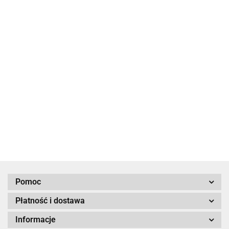
Phoenix
Phoenix
Phoenix
Phoenix
12/800
24/800
48/800
24/1200
VE.Direct
VE.Direct
VE.Direct
1629.25
1629.25
1621.32
VE.Direct NEMA
Schuko*
Schuko*
Schuko*
1943.04
5-15R
Pomoc
Płatność i dostawa
Informacje