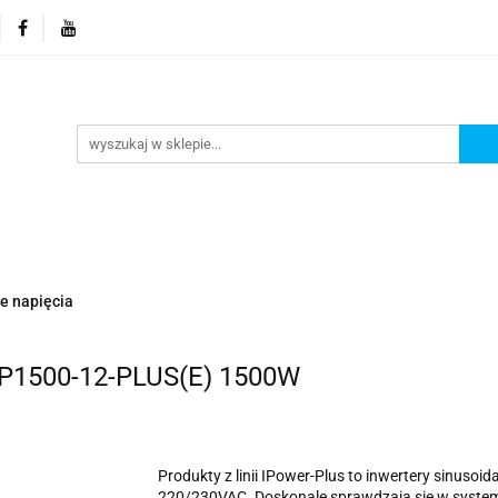
orie
Nowości
Promocje
Kontakt i dane firmy
Kontakt i dane firmy
e napięcia
IP1500-12-PLUS(E) 1500W
Produkty z linii IPower-Plus to inwertery sinusoid
220/230VAC. Doskonale sprawdzają się w system