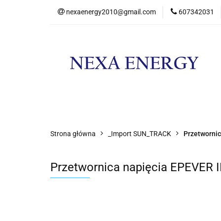
nexaenergy2010@gmail.com
607342031
Kateg
Kategorie
Nowości
Promocje
Strona główna
_Import SUN_TRACK
Przetwornic
Przetwornica napięcia EPEVER 