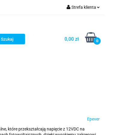
Strefa klienta
Zaloguj się
Zarejestruj się
0,00 zł
0
Dodaj zgłoszenie
Epever
alne, które przekształcają napięcie z 12VDC na
ach fotowoltaicznych, dzięki wysokiemu zakresowi