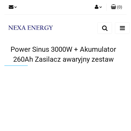
(
0
)
Zaloguj się
Zarejestruj się
Dodaj zgłoszenie
Power Sinus 3000W + Akumulator
260Ah Zasilacz awaryjny zestaw