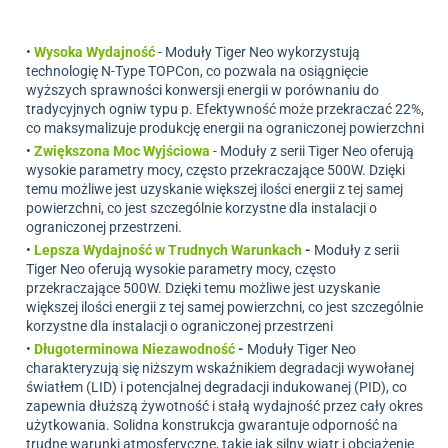
•
Wysoka Wydajność
-
Moduły Tiger Neo wykorzystują
technologię N-Type TOPCon, co pozwala na osiągnięcie
wyższych sprawności konwersji energii w porównaniu do
tradycyjnych ogniw typu p. Efektywność może przekraczać 22%,
co maksymalizuje produkcję energii na ograniczonej powierzchni
•
Zwiększona Moc Wyjściowa
-
Moduły z serii Tiger Neo oferują
wysokie parametry mocy, często przekraczające 500W. Dzięki
temu możliwe jest uzyskanie większej ilości energii z tej samej
powierzchni, co jest szczególnie korzystne dla instalacji o
ograniczonej przestrzeni.
•
Lepsza Wydajność w Trudnych Warunkach
-
Moduły z serii
Tiger Neo oferują wysokie parametry mocy, często
przekraczające 500W. Dzięki temu możliwe jest uzyskanie
większej ilości energii z tej samej powierzchni, co jest szczególnie
korzystne dla instalacji o ograniczonej przestrzeni
•
Długoterminowa Niezawodność
-
Moduły Tiger Neo
charakteryzują się niższym wskaźnikiem degradacji wywołanej
światłem (LID) i potencjalnej degradacji indukowanej (PID), co
zapewnia dłuższą żywotność i stałą wydajność przez cały okres
użytkowania. Solidna konstrukcja gwarantuje odporność na
trudne warunki atmosferyczne, takie jak silny wiatr i obciążenie