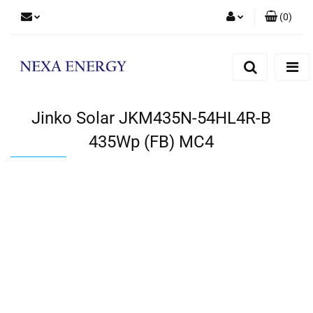
(
0
)
Zaloguj się
Zarejestruj się
Dodaj zgłoszenie
Jinko Solar JKM435N-54HL4R-B
435Wp (FB) MC4