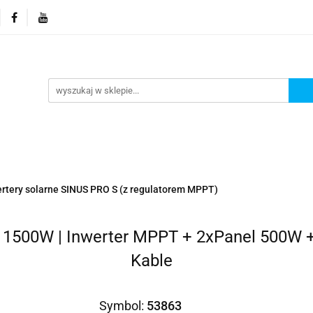
orie
Nowości
Promocje
Kontakt i dane firmy
Kontakt i dane firmy
ertery solarne SINUS PRO S (z regulatorem MPPT)
d 1500W | Inwerter MPPT + 2xPanel 500W 
Kable
Symbol:
53863