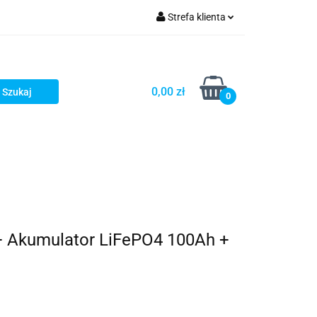
Strefa klienta
Zaloguj się
Zarejestruj się
0,00 zł
0
Dodaj zgłoszenie
+ Akumulator LiFePO4 100Ah +