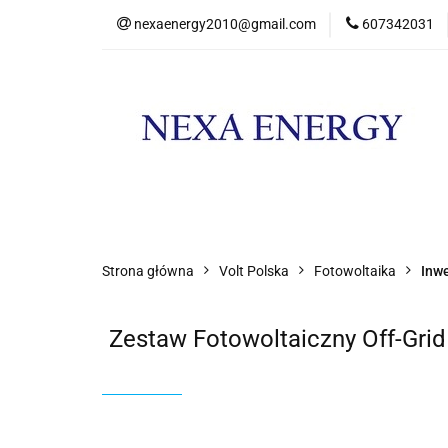
nexaenergy2010@gmail.com
607342031
Kateg
Kategorie
Nowości
Promocje
Strona główna
Volt Polska
Fotowoltaika
Inw
Zestaw Fotowoltaiczny Off-Gri