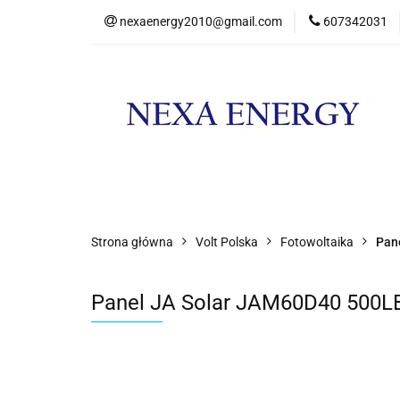
nexaenergy2010@gmail.com
607342031
Kateg
Kategorie
Nowości
Promocje
Strona główna
Volt Polska
Fotowoltaika
Pan
Panel JA Solar JAM60D40 500LB 