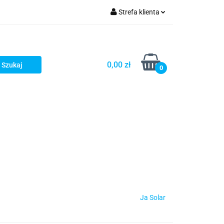
Strefa klienta
Zaloguj się
Zarejestruj się
0,00 zł
0
Dodaj zgłoszenie
Ja Solar