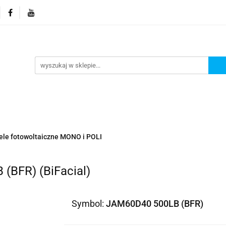
orie
Nowości
Promocje
Kontakt i dane firmy
Kontakt i dane firmy
ele fotowoltaiczne MONO i POLI
(BFR) (BiFacial)
Symbol:
JAM60D40 500LB (BFR)