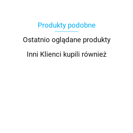
Produkty podobne
Ostatnio oglądane produkty
Inni Klienci kupili również
Jabsco
Cicha
Jabsco
Toaleta
Toaleta
Toaleta
Spłuczka
Deluxe Flush
morska
5538.73
Jabsco De
morska
E2 do
DF14V z
Jabsco
Luxe z
Jabsco Quie
łodzi i
9722.88
9722.88
8548.71
5538.73
cichym
Deluxe Flush