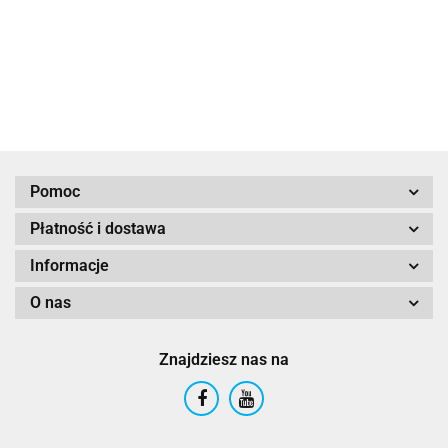
miękkim
Flush E2 z
jachtów
zamykaniem
DF14V z
zamknięciem
cichym
do łodzi
miękkim
do jachtów
spłukiwanie
zamykaniem
Pomoc
Płatność i dostawa
Informacje
O nas
Znajdziesz nas na