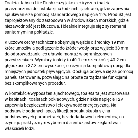
Toaleta Jabsco Lite Flush służy jako elektryczna toaleta
przeznaczona do instalacji na łodziach i jachtach, gdzie zapewnia
spłukiwanie za pomocą standardowego napięcia 12V. Produkt jest
zaprojektowany do zastosowań w środowiskach morskich, gdzie
niezawodność jest kluczowa, i idealnie integruje się z systemami
sanitarnymi na pokładzie.
Kluczowe cechy techniczne obejmują wejście o średnicy 19 mm,
które umożliwia podłączenie do źródeł wody, oraz wyjście 38 mm
do odprowadzania, co ułatwia montaż w ograniczonych
przestrzeniach. Wymiary toalety to 40.1 cm szerokości, 40.2 cm
głębokości i 37.3 cm wysokości, co czyni ją kompaktową opcją dla
mniejszych jednostek pływających. Obsługa odbywa się za pomocą
panelu sterowania, pozwalając na proste zarządzanie funkcjami
bez skomplikowanych procedur.
W kontekście wyposażenia jachtowego, toaleta ta jest stosowana
w kabinach i toaletach pokładowych, gdzie niskie napięcie 12V
zapewnia bezpieczeństwo i efektywność energetyczną. Na
podstawie podanych specyfikacji, produkt skupia się na
podstawowych parametrach, bez dodatkowych elementów, co
czyni go praktycznym wyborem dla entuzjastów żeglarstwa i
właścicieli łodzi.