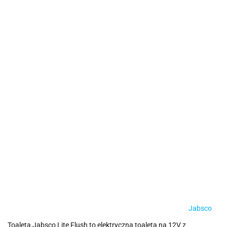
Jabsco
Toaleta Jabsco Lite Flush to elektryczna toaleta na 12V z