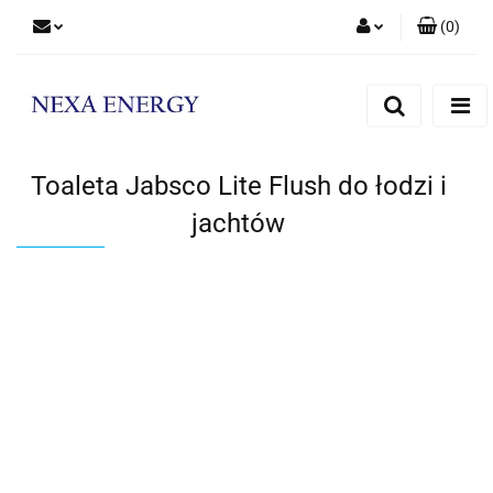
(
0
)
Zaloguj się
Zarejestruj się
Dodaj zgłoszenie
Toaleta Jabsco Lite Flush do łodzi i
jachtów