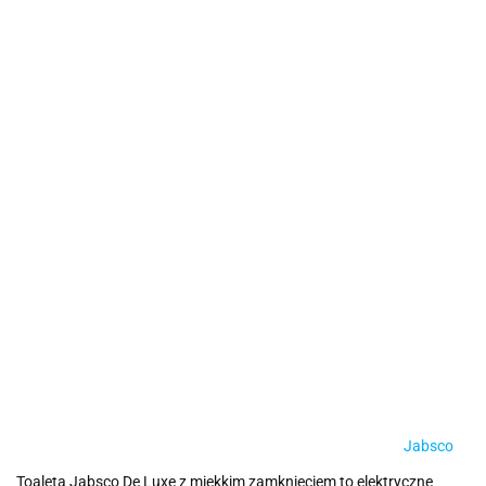
Jabsco
Toaleta Jabsco De Luxe z miękkim zamknięciem to elektryczne