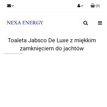
(
0
)
Zaloguj się
Zarejestruj się
Dodaj zgłoszenie
Toaleta Jabsco De Luxe z miękkim
zamknięciem do jachtów