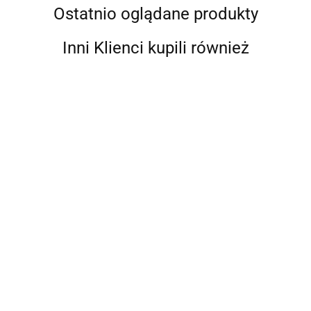
Ostatnio oglądane produkty
Inni Klienci kupili również
Toaleta
Jabsco
Filtr
Jabsco
Toaleta
Lite
zapachowy
7716.55
Deluxe Flush
morska
Flush
Toaleta z
38mm z
1252.94
DF14V z
Jabsco
do łodzi
rozdrabniaczem
adapterem
9722.88
9722.88
cichym
Deluxe Flush
i
Dometic
dla rur 16-
8632.30
zamykaniem
DF14V z
jachtów
MasterFlush
19 mm do
do łodzi
miękkim
S8120 DFST
łodzi
zamykaniem
12V