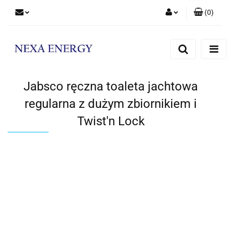
(
0
)
Zaloguj się
Zarejestruj się
Dodaj zgłoszenie
Jabsco ręczna toaleta jachtowa
regularna z dużym zbiornikiem i
Twist'n Lock