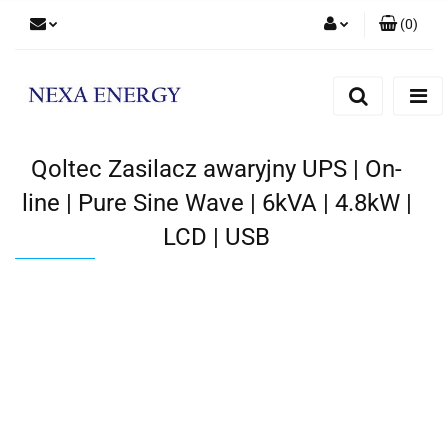
(
0
)
Zaloguj się
Zarejestruj się
Dodaj zgłoszenie
Qoltec Zasilacz awaryjny UPS | On-
line | Pure Sine Wave | 6kVA | 4.8kW |
LCD | USB