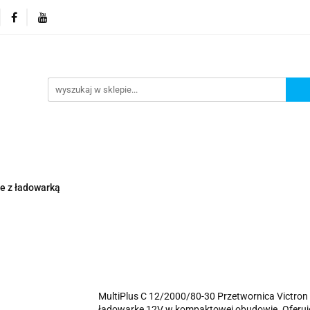
orie
Nowości
Promocje
Kontakt i dane firmy
Kontakt i dane firmy
e z ładowarką
MultiPlus C 12/2000/80-30 Przetwornica Victron 
ładowarkę 12V w kompaktowej obudowie. Oferuje