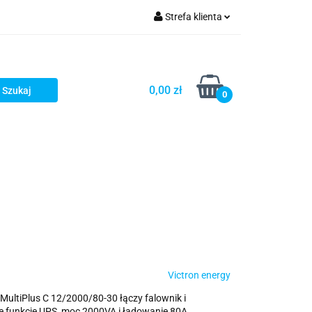
Strefa klienta
Zaloguj się
Zarejestruj się
0,00 zł
0
Dodaj zgłoszenie
Victron energy
MultiPlus C 12/2000/80-30 łączy falownik i
 funkcję UPS, moc 2000VA i ładowanie 80A.