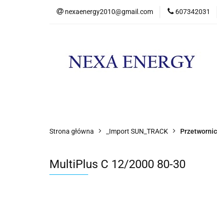
nexaenergy2010@gmail.com
607342031
Kateg
Kategorie
Nowości
Promocje
Strona główna
_Import SUN_TRACK
Przetwornic
MultiPlus C 12/2000 80-30