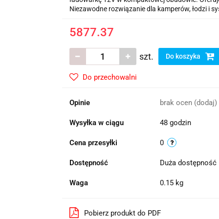
Niezawodne rozwiązanie dla kamperów, łodzi i sy
5877.37
szt.
Do koszyka
Do przechowalni
Opinie
brak ocen
(dodaj)
Wysyłka w ciągu
48 godzin
Cena przesyłki
0
Dostępność
Duża dostępność
Waga
0.15 kg
Pobierz produkt do PDF