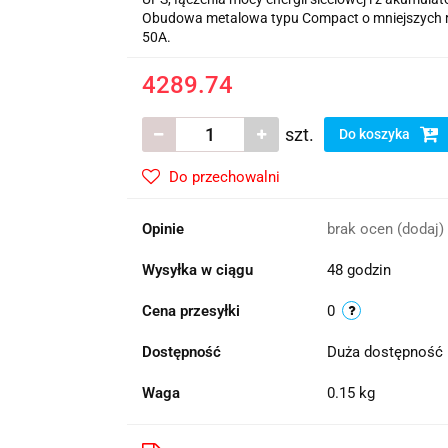
Obudowa metalowa typu Compact o mniejszych r
50A.
4289.74
szt.
Do koszyka
Do przechowalni
Opinie
brak ocen
(dodaj)
Wysyłka w ciągu
48 godzin
Cena przesyłki
0
Dostępność
Duża dostępność
Waga
0.15 kg