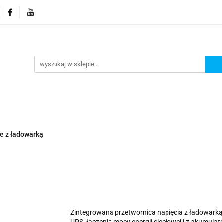
orie
Nowości
Promocje
Kontakt i dane firmy
Kontakt i dane firmy
e z ładowarką
Zintegrowana przetwornica napięcia z ładowark
UPS, łączenia mocy energii sieciowej i z akumula