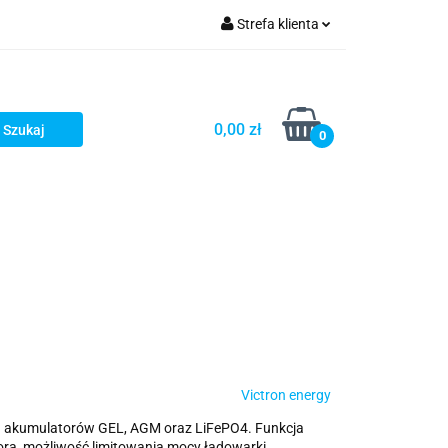
Strefa klienta
Zaloguj się
Zarejestruj się
0,00 zł
0
Dodaj zgłoszenie
Victron energy
ą akumulatorów GEL, AGM oraz LiFePO4. Funkcja
tora, możliwość limitowania mocy ładowarki.