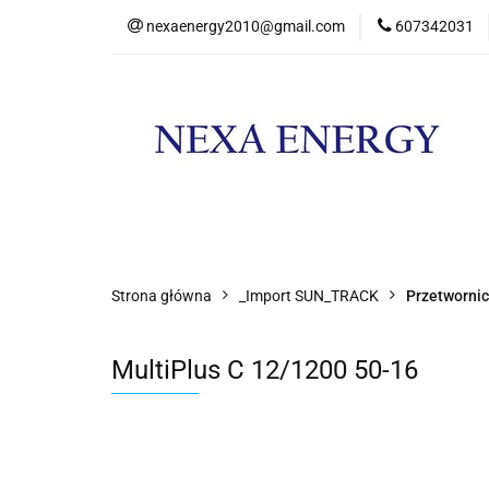
nexaenergy2010@gmail.com
607342031
Kateg
Kategorie
Nowości
Promocje
Strona główna
_Import SUN_TRACK
Przetwornic
MultiPlus C 12/1200 50-16