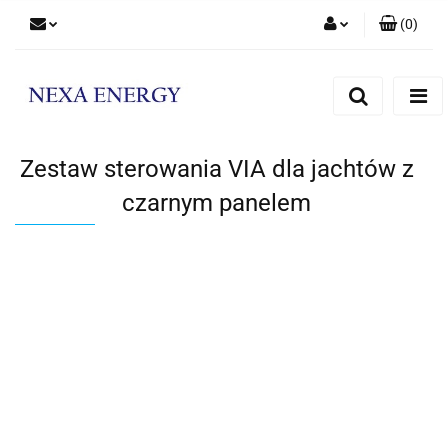
(
0
)
Zaloguj się
Zarejestruj się
Dodaj zgłoszenie
Zestaw sterowania VIA dla jachtów z
czarnym panelem