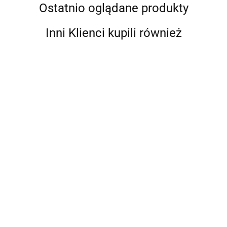
Ostatnio oglądane produkty
Inni Klienci kupili również
Wał
Wał
Wał śmigła
napędowy
Wał
Wał
napędowy
ze stali
do łodzi,
napędowy
napędowy
8917.46
ze stali
nierdzewne
duplex
7206.56
7004.43
Propellerwelle
Propellerwelle
nierdzewnej
630,
9850.68
8597.75
4462,
- średnica 40
ze stali
630,
średnica 3
średnica
mm, długość
nierdzewnej
średnica 35
mm,
40 mm,
2400 mm,
316, średnica
mm,
długość
długość
materiał
35 mm,
długość
3000 mm
2000 mm
duplex 4462
długość 2400
2000 mm
mm