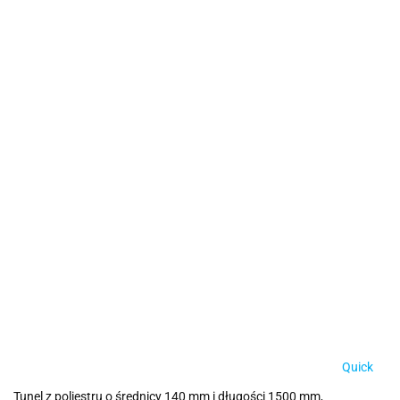
Quick
Tunel z poliestru o średnicy 140 mm i długości 1500 mm,