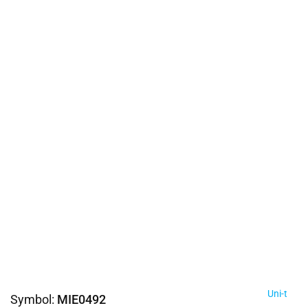
Uni-t
Symbol:
MIE0492