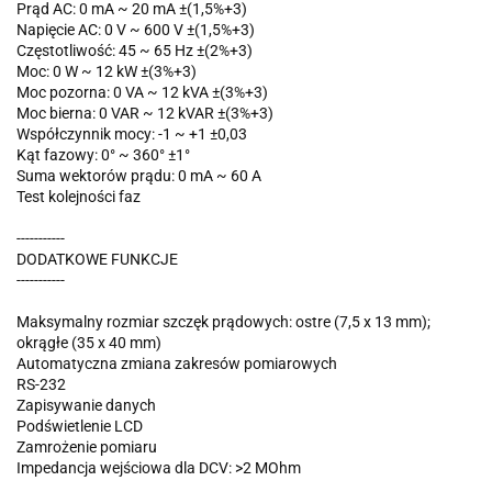
Prąd AC: 0 mA ~ 20 mA ±(1,5%+3)
Napięcie AC: 0 V ~ 600 V ±(1,5%+3)
Częstotliwość: 45 ~ 65 Hz ±(2%+3)
Moc: 0 W ~ 12 kW ±(3%+3)
Moc pozorna: 0 VA ~ 12 kVA ±(3%+3)
Moc bierna: 0 VAR ~ 12 kVAR ±(3%+3)
Współczynnik mocy: -1 ~ +1 ±0,03
Kąt fazowy: 0° ~ 360° ±1°
Suma wektorów prądu: 0 mA ~ 60 A
Test kolejności faz
-----------
DODATKOWE FUNKCJE
-----------
Maksymalny rozmiar szczęk prądowych: ostre (7,5 x 13 mm);
okrągłe (35 x 40 mm)
Automatyczna zmiana zakresów pomiarowych
RS-232
Zapisywanie danych
Podświetlenie LCD
Zamrożenie pomiaru
Impedancja wejściowa dla DCV: >2 MOhm