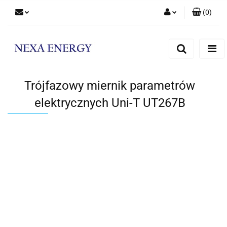
(
0
)
Zaloguj się
Zarejestruj się
Dodaj zgłoszenie
Trójfazowy miernik parametrów
elektrycznych Uni-T UT267B