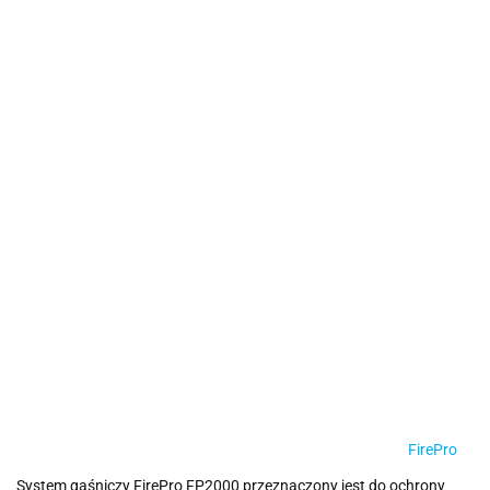
FirePro
System gaśniczy FirePro FP2000 przeznaczony jest do ochrony