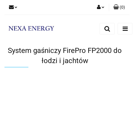
(
0
)
Zaloguj się
Zarejestruj się
Dodaj zgłoszenie
System gaśniczy FirePro FP2000 do
łodzi i jachtów