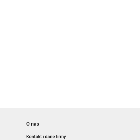
 IP65
Skylla-TG 24/30
Skylla IP65
3)
(1+1) 120/240V
24/35(1+1)
40V
3
120/240V
3946.40
4411.10
O nas
Kontakt i dane firmy