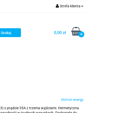
Strefa klienta
Zaloguj się
Zarejestruj się
0,00 zł
0
Dodaj zgłoszenie
Victron energy
3) o prądzie 35A z trzema wyjściami. Hermetyczna
ezawodność w trudnych warunkach. Doskonała do