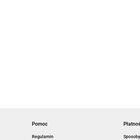
Centaur
Centaur
Centaur
Cen
Charger 12/80
Charger 24/30
Charger 24/40
Cha
(3)
(3)
(3)
(3)
5442.92
3825.73
4996.37
5430
Pomoc
Płatnoś
Regulamin
Sposoby