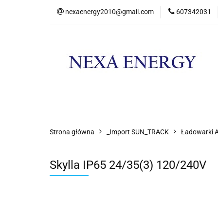
nexaenergy2010@gmail.com
607342031
Kateg
Kategorie
Nowości
Promocje
Strona główna
_Import SUN_TRACK
Ładowarki 
Skylla IP65 24/35(3) 120/240V