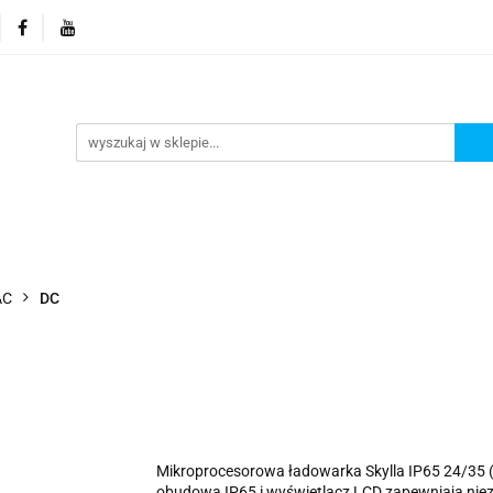
orie
Nowości
Promocje
Kontakt i dane firmy
Kontakt i dane firmy
AC
DC
Mikroprocesorowa ładowarka Skylla IP65 24/35 (
obudowa IP65 i wyświetlacz LCD zapewniają ni