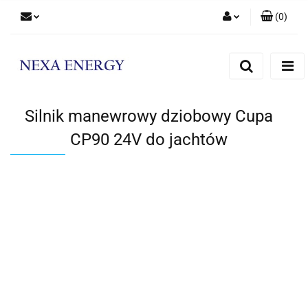
(
0
)
Zaloguj się
Zarejestruj się
Dodaj zgłoszenie
Silnik manewrowy dziobowy Cupa
CP90 24V do jachtów