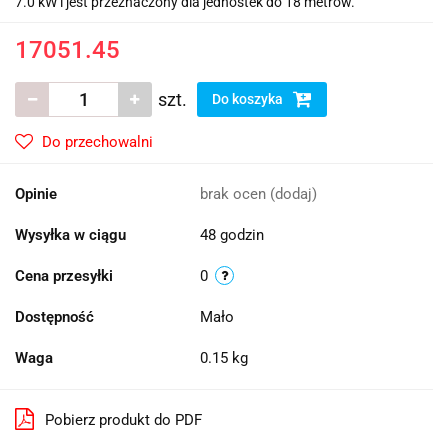
7.0 kW i jest przeznaczony dla jednostek do 18 metrów.
17051.45
szt.
Do koszyka
Do przechowalni
Opinie
brak ocen
(dodaj)
Wysyłka w ciągu
48 godzin
Cena przesyłki
0
Dostępność
Mało
Waga
0.15 kg
Pobierz produkt do PDF