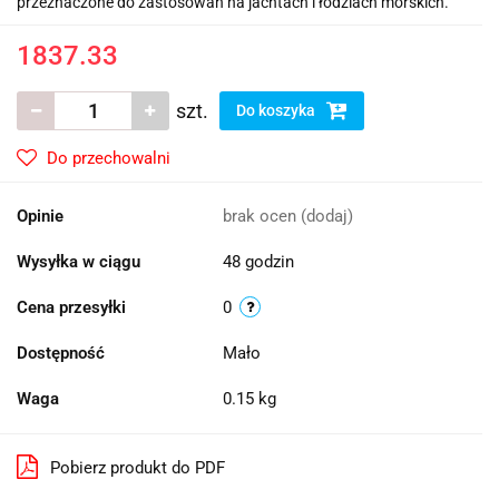
przeznaczone do zastosowań na jachtach i łodziach morskich.
1837.33
szt.
Do koszyka
Do przechowalni
Opinie
brak ocen
(dodaj)
Wysyłka w ciągu
48 godzin
Cena przesyłki
0
Dostępność
Mało
Waga
0.15 kg
Pobierz produkt do PDF