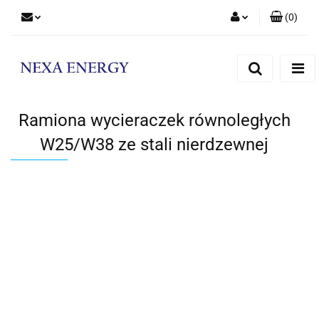
(
0
)
Zaloguj się
Zarejestruj się
Dodaj zgłoszenie
Ramiona wycieraczek równoległych
W25/W38 ze stali nierdzewnej