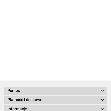
Ramiona
Silnik
Silnik
Ramiona
wycieraczki
Regulowane
wycieraczek
wycierac
wycieraczek
równoległej
ramię
Roca W12
Roca W1
1837.33
równoległych
1295.06
1295.06
W38 do
wycieraczki
1837.33
do łodzi i
do łodzi i
W25/W38 do
1840.16
łodzi i
pantografowej
jachtów
jachtów
łodzi i
jachtów
CN SPEICH,
jachtów
zasięg 550-
800 mm
Pomoc
Płatność i dostawa
Informacje