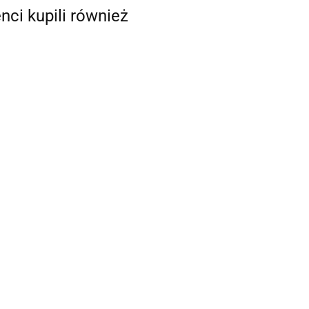
enci kupili również
Gniazdo USB
Gniazdo USB
ładowania
12V brązowe
12V antracyt
522.45
iazdo ładowania
matowe do
matowe
522.45
B typu C+C 230 V
łodzi i jachtów
olorze antracyt
.69
towym