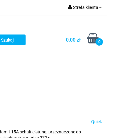
Strefa klienta
Zaloguj się
Zarejestruj się
0,00 zł
0
Dodaj zgłoszenie
Quick
łami i 15A schaltleistung, przeznaczone do
i jachtach, o wadze 270 g.