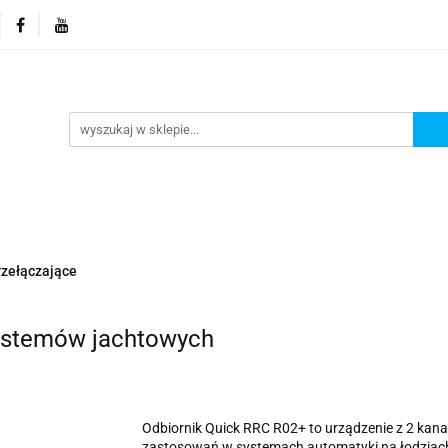
orie
Nowości
Promocje
Kontakt i dane firmy
Kontakt i dane firmy
rzełączające
ystemów jachtowych
Odbiornik Quick RRC R02+ to urządzenie z 2 kana
zastosowań w systemach automatyki na łodziach 