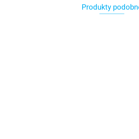
Produkty podobn
Gniazdo
ładowania
Gniazdo
USB 12V biały
ładowania
522.45
połyskujący
A+A 12V
Odbiornik QUICK RRC
628.82
antracytow
R04+ do systemów
jachtów
zdalnego sterowania
1950.09
na jachtach