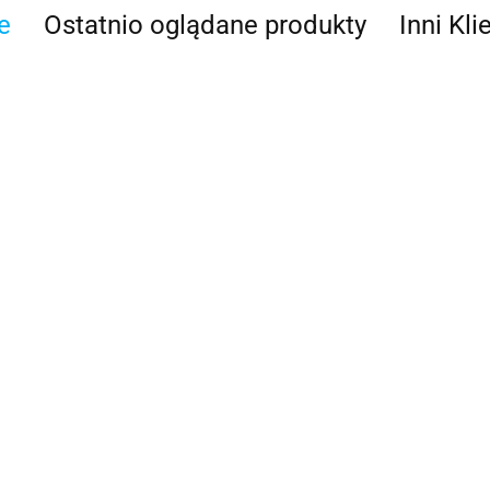
e
Ostatnio oglądane produkty
Inni Kli
Gniazdo
ładowania
Gniazdo
USB A+C
Gniazdo ładowania
 USB
667.69
Gn
ładowania USB
230V
USB A+A 230V
US
C+C 230 V, białe
antracytowe
antracytowe do
e do
667.69
w k
połyskujące do
641.64
łodzi i jachtów
667
ma
łodzi