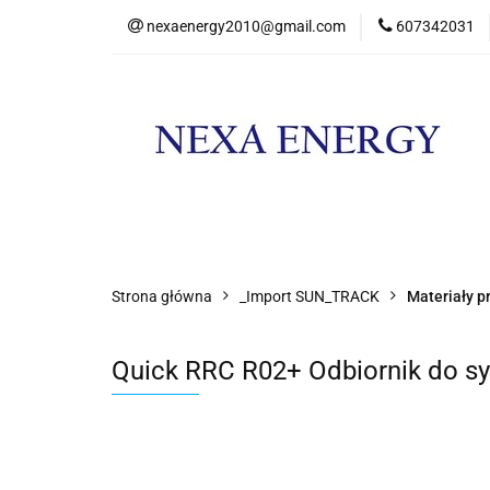
nexaenergy2010@gmail.com
607342031
Kateg
Kategorie
Nowości
Promocje
Strona główna
_Import SUN_TRACK
Materiały p
Quick RRC R02+ Odbiornik do s