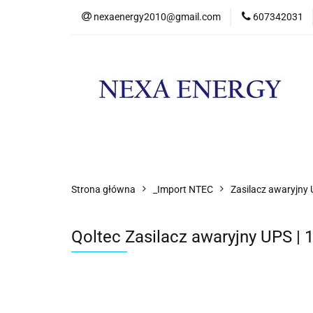
nexaenergy2010@gmail.com
607342031
Kateg
Kategorie
Nowości
Promocje
Strona główna
_Import NTEC
Zasilacz awaryjny
Qoltec Zasilacz awaryjny UPS | 1