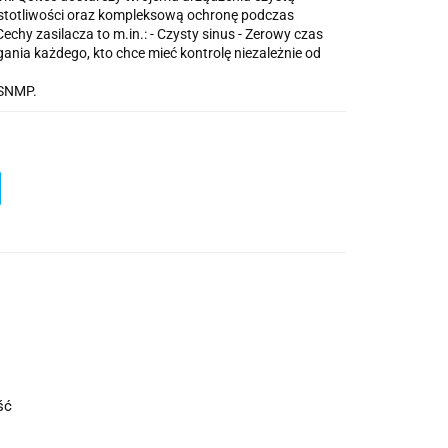
zęstotliwości oraz kompleksową ochronę podczas
chy zasilacza to m.in.: - Czysty sinus - Zerowy czas
nia każdego, kto chce mieć kontrolę niezależnie od
 SNMP.
ość