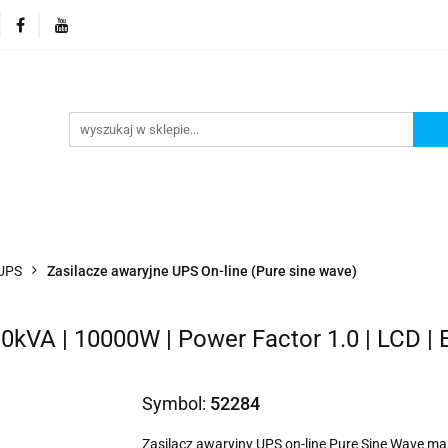
orie
Nowości
Promocje
Kontakt i dane firmy
Kontakt i dane firmy
 UPS
Zasilacze awaryjne UPS On-line (Pure sine wave)
0kVA | 10000W | Power Factor 1.0 | LCD | E
Symbol:
52284
Zasilacz awaryjny UPS on-line Pure Sine Wave ma