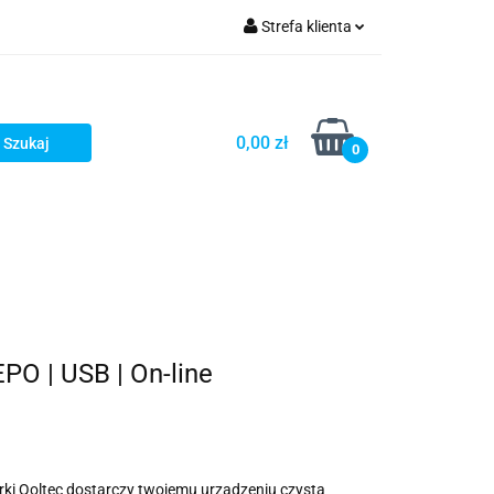
Strefa klienta
Zaloguj się
Zarejestruj się
0,00 zł
0
Dodaj zgłoszenie
PO | USB | On-line
rki Qoltec dostarczy twojemu urządzeniu czystą