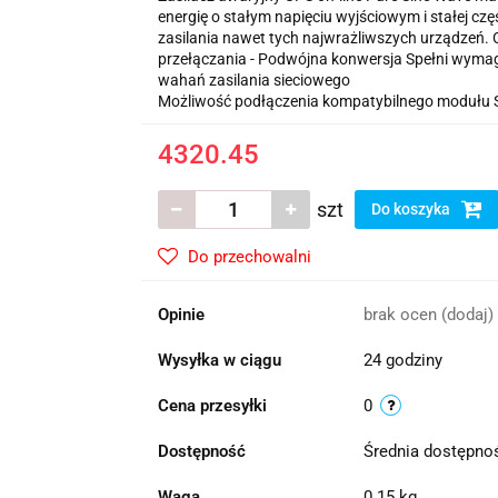
energię o stałym napięciu wyjściowym i stałej c
zasilania nawet tych najwrażliwszych urządzeń. Ce
przełączania - Podwójna konwersja Spełni wymaga
wahań zasilania sieciowego
Możliwość podłączenia kompatybilnego modułu
4320.45
szt
Do koszyka
Do przechowalni
Opinie
brak ocen
(dodaj)
Wysyłka w ciągu
24 godziny
Cena przesyłki
0
Dostępność
Średnia dostępn
Waga
0.15 kg