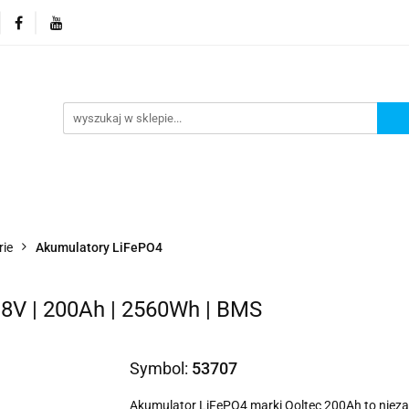
orie
Nowości
Promocje
Kontakt i dane firmy
Kontakt i dane firmy
rie
Akumulatory LiFePO4
.8V | 200Ah | 2560Wh | BMS
Symbol:
53707
Akumulator LiFePO4 marki Qoltec 200Ah to niezaw