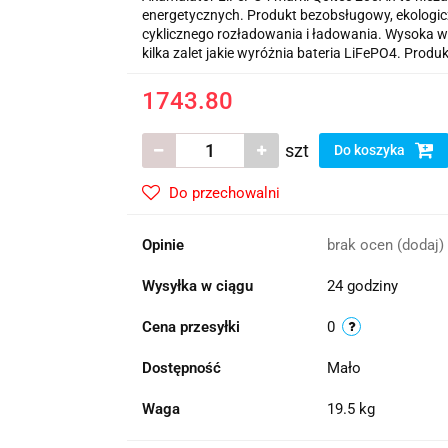
energetycznych. Produkt bezobsługowy, ekologic
cyklicznego rozładowania i ładowania. Wysoka wy
kilka zalet jakie wyróżnia bateria LiFePO4. Pr
1743.80
szt
Do koszyka
Do przechowalni
Opinie
brak ocen
(dodaj)
Wysyłka w ciągu
24 godziny
Cena przesyłki
0
Dostępność
Mało
Waga
19.5 kg