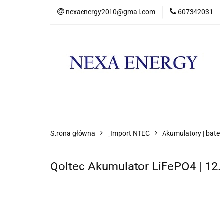
nexaenergy2010@gmail.com
607342031
Kateg
Kategorie
Nowości
Promocje
Strona główna
_Import NTEC
Akumulatory | bate
Qoltec Akumulator LiFePO4 | 12