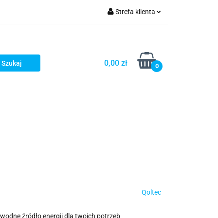
Strefa klienta
Zaloguj się
Zarejestruj się
0,00 zł
0
Dodaj zgłoszenie
Qoltec
odne źródło energii dla twoich potrzeb