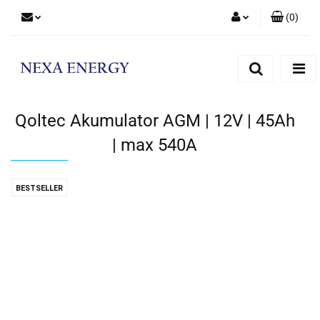
(
0
)
Zaloguj się
Zarejestruj się
Dodaj zgłoszenie
Qoltec Akumulator AGM | 12V | 45Ah
| max 540A
BESTSELLER