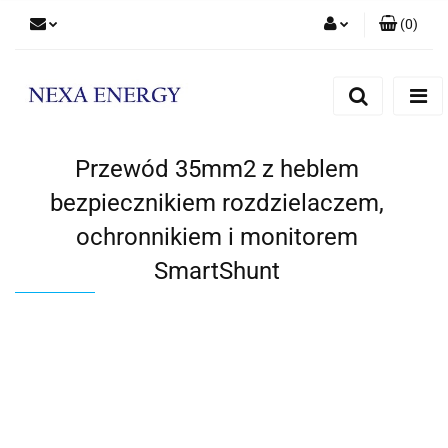
(
0
)
Zaloguj się
Zarejestruj się
Dodaj zgłoszenie
Przewód 35mm2 z heblem
bezpiecznikiem rozdzielaczem,
ochronnikiem i monitorem
SmartShunt